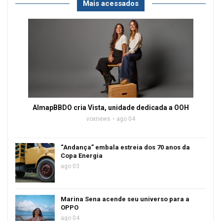
Mais acessados
AlmapBBDO cria Vista, unidade dedicada a OOH
voxnews
ago 04
“Andança” embala estreia dos 70 anos da
Copa Energia
ago 03
Marina Sena acende seu universo para a
OPPO
ago 04