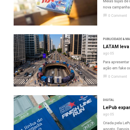
Meias sujas de 
nova campanha d
chat_bubble
0 Comment
PUBLICIDADE & M
LATAM leva 
ago 05
Para apresentar
ação em fake ou
chat_bubble
0 Comment
DIGITAL
LePub expan
ago 05
Criada pela LePu
agosto. Depois 