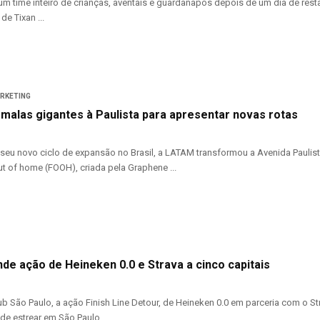
um time inteiro de crianças, aventais e guardanapos depois de um dia de rest
e Tixan ...
ARKETING
malas gigantes à Paulista para apresentar novas rotas
 seu novo ciclo de expansão no Brasil, a LATAM transformou a Avenida Paul
t of home (FOOH), criada pela Graphene ...
de ação de Heineken 0.0 e Strava a cinco capitais
b São Paulo, a ação Finish Line Detour, de Heineken 0.0 em parceria com o Str
de estrear em São Paulo ...