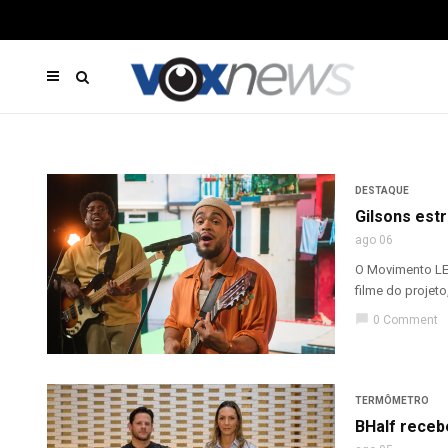
DESTAQUE
Gilsons est
ago 06
O Movimento LED
filme do projeto
chat_bubble
0 Comment
TERMÔMETRO
BHalf receb