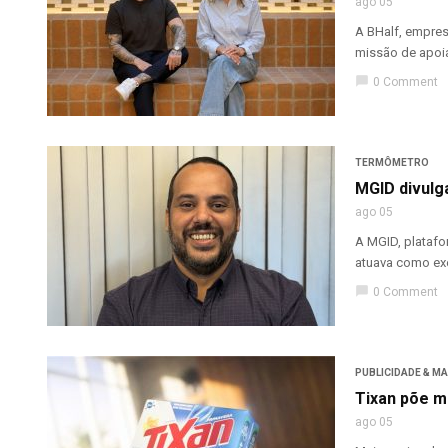
ago 05
A BHalf, empres
missão de apoia
chat_bubble
0 Comment
TERMÔMETRO
MGID divulga
ago 05
A MGID, platafo
atuava como exe
chat_bubble
0 Comment
PUBLICIDADE & M
Tixan põe m
ago 05