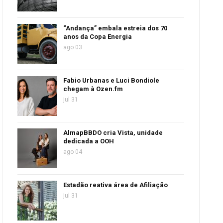
“Andança” embala estreia dos 70
anos da Copa Energia
ago 03
Fabio Urbanas e Luci Bondiole
chegam à Ozen.fm
jul 31
AlmapBBDO cria Vista, unidade
dedicada a OOH
ago 04
Estadão reativa área de Afiliação
jul 31