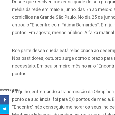
Desde que resolveu mexer na grade de sua program
média da rede em maio e junho, das 7h ao meio-dia,
domicílios na Grande São Paulo. No dia 25 de junho
entrou o “Encontro com Fátima Bernardes”. Em jul
pontos. Em agosto, menos público. A faixa matinal 
Boa parte dessa queda está relacionada ao desem
Nos bastidores, outubro surge como o prazo para a
necessário. Em seu primeiro mês no ar, o “Encont
pontos.
COMPARTILHAR
Em julho, enfrentando a transmissão da Olimpíada
ponto de audiência: foi para 5,8 pontos de média.
“Encontro” não conseguiu melhorar os seus índices
Manteve a liderança de audiência, mas sem a folg