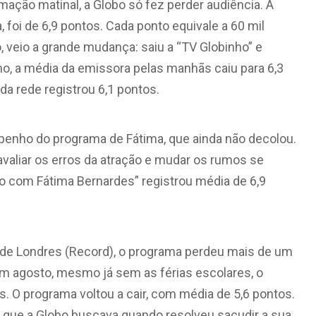
ação matinal, a Globo só fez perder audiência. A
 foi de 6,9 pontos. Cada ponto equivale a 60 mil
, veio a grande mudança: saiu a “TV Globinho” e
ho, a média da emissora pelas manhãs caiu para 6,3
da rede registrou 6,1 pontos.
penho do programa de Fátima, que ainda não decolou.
valiar os erros da atração e mudar os rumos se
ro com Fátima Bernardes” registrou média de 6,9
 de Londres (Record), o programa perdeu mais de um
 Em agosto, mesmo já sem as férias escolares, o
. O programa voltou a cair, com média de 5,6 pontos.
a que a Globo buscava quando resolveu sacudir a sua