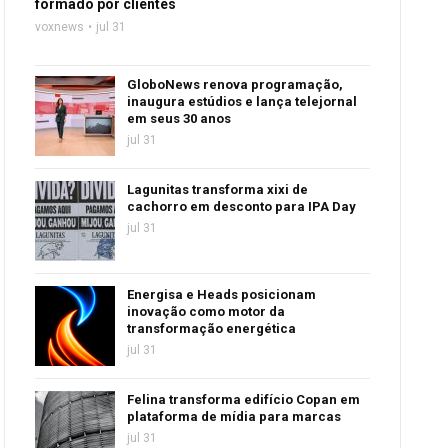
formado por clientes
voxnews
jul 31
GloboNews renova programação,
inaugura estúdios e lança telejornal
em seus 30 anos
jul 31
Lagunitas transforma xixi de
cachorro em desconto para IPA Day
jul 31
Energisa e Heads posicionam
inovação como motor da
transformação energética
jul 31
Felina transforma edifício Copan em
plataforma de mídia para marcas
jul 31